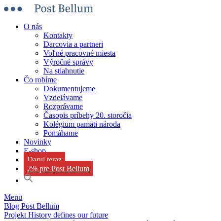
O nás
Kontakty
Darcovia a partneri
Voľné pracovné miesta
Výročné správy
Na stiahnutie
Čo robíme
Dokumentujeme
Vzdelávame
Rozprávame
Časopis príbehy 20. storočia
Kolégium pamäti národa
Pomáhame
Novinky
E-shop
Daruj teraz
2% pre Post Bellum
Menu
Blog Post Bellum
Projekt History defines our future