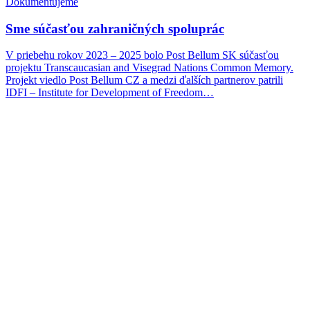
Dokumentujeme
Sme súčasťou zahraničných spoluprác
V priebehu rokov 2023 – 2025 bolo Post Bellum SK súčasťou
projektu Transcaucasian and Visegrad Nations Common Memory.
Projekt viedlo Post Bellum CZ a medzi ďalších partnerov patrili
IDFI – Institute for Development of Freedom…