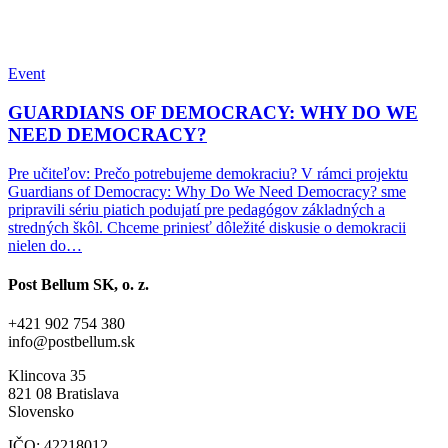
Event
GUARDIANS OF DEMOCRACY: WHY DO WE
NEED DEMOCRACY?
Pre učiteľov: Prečo potrebujeme demokraciu? V rámci projektu
Guardians of Democracy: Why Do We Need Democracy? sme
pripravili sériu piatich podujatí pre pedagógov základných a
stredných škôl. Chceme priniesť dôležité diskusie o demokracii
nielen do…
Post Bellum SK, o. z.
+421 902 754 380
info@postbellum.sk
Klincova 35
821 08 Bratislava
Slovensko
IČO: 42218012