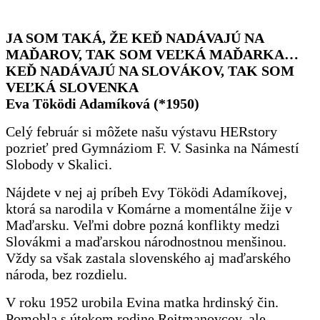
JA SOM TAKÁ, ŽE KEĎ NADÁVAJÚ NA
MAĎAROV, TAK SOM VEĽKÁ MAĎARKA…
KEĎ NADÁVAJÚ NA SLOVÁKOV, TAK SOM
VEĽKÁ SLOVENKA
Eva Töködi Adamíková (*1950)
Celý február si môžete našu výstavu HERstory
pozrieť pred Gymnáziom F. V. Sasinka na Námestí
Slobody v Skalici.
Nájdete v nej aj príbeh Evy Töködi Adamíkovej,
ktorá sa narodila v Komárne a momentálne žije v
Maďarsku. Veľmi dobre pozná konflikty medzi
Slovákmi a maďarskou národnostnou menšinou.
Vždy sa však zastala slovenského aj maďarského
národa, bez rozdielu.
V roku 1952 urobila Evina matka hrdinský čin.
Pomohla s útekom rodine Reitmanovcov, ale