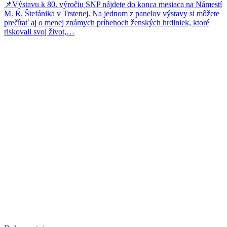
📌Výstavu k 80. výročiu SNP nájdete do konca mesiaca na Námestí
M. R. Štefánika v Trstenej. Na jednom z panelov výstavy si môžete
prečítať aj o menej známych príbehoch ženských hrdiniek, ktoré
riskovali svoj život,…