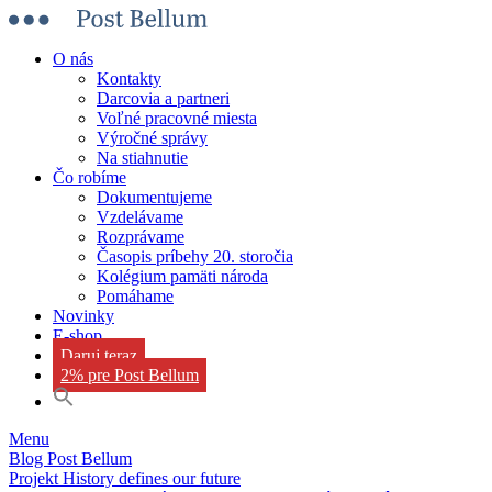
O nás
Kontakty
Darcovia a partneri
Voľné pracovné miesta
Výročné správy
Na stiahnutie
Čo robíme
Dokumentujeme
Vzdelávame
Rozprávame
Časopis príbehy 20. storočia
Kolégium pamäti národa
Pomáhame
Novinky
E-shop
Daruj teraz
2% pre Post Bellum
Menu
Blog Post Bellum
Projekt History defines our future