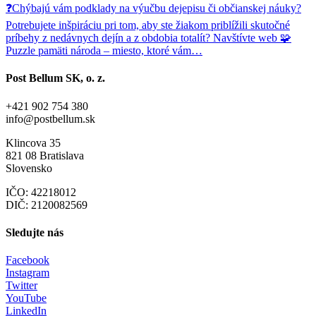
❓Chýbajú vám podklady na výučbu dejepisu či občianskej náuky?
Potrebujete inšpiráciu pri tom, aby ste žiakom priblížili skutočné
príbehy z nedávnych dejín a z obdobia totalít? Navštívte web 🧩
Puzzle pamäti národa – miesto, ktoré vám…
Post Bellum SK, o. z.
+421 902 754 380
info@postbellum.sk
Klincova 35
821 08 Bratislava
Slovensko
IČO: 42218012
DIČ: 2120082569
Sledujte nás
Facebook
Instagram
Twitter
YouTube
LinkedIn