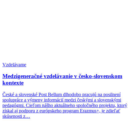
Vzdelávame
Medzigeneračné vzdelávanie v česko-slovenskom
kontexte
České a slovenské Post Bellum dlhodobo pracujú na posilnení
spolupráce a výmeny informácií medzi českými a slovenskými
pedagógmi. Cieľom nášho aktuálneho spoločného projektu, ktorý
získal aj podporu z európskeho program Erazmus+, je zdieľať
skúsenosti z…