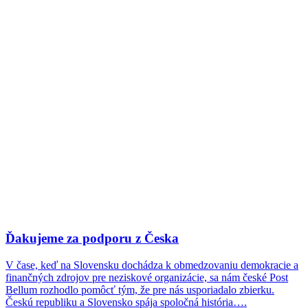
Ďakujeme za podporu z Česka
V čase, keď na Slovensku dochádza k obmedzovaniu demokracie a
finančných zdrojov pre neziskové organizácie, sa nám české Post
Bellum rozhodlo pomôcť tým, že pre nás usporiadalo zbierku.
Českú republiku a Slovensko spája spoločná história….