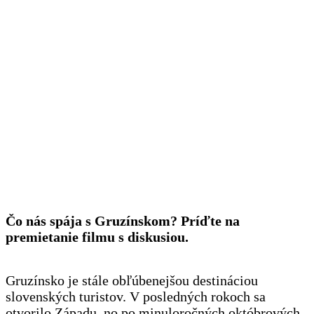
Čo nás spája s Gruzínskom? Príďte na
premietanie filmu s diskusiou.
Gruzínsko je stále obľúbenejšou destináciou
slovenských turistov. V posledných rokoch sa
otvorilo Západu, no po minuloročných októbrových