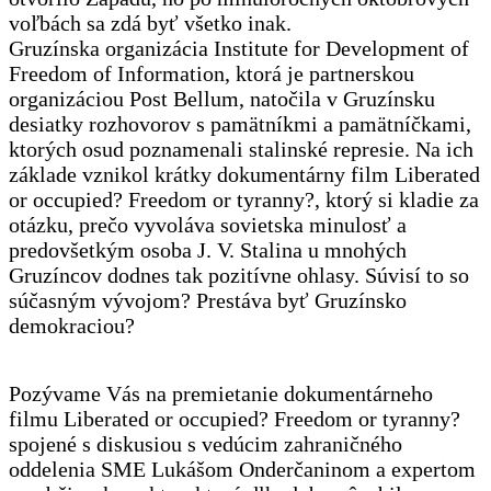
voľbách sa zdá byť všetko inak.
Gruzínska organizácia Institute for Development of
Freedom of Information, ktorá je partnerskou
organizáciou Post Bellum, natočila v Gruzínsku
desiatky rozhovorov s pamätníkmi a pamätníčkami,
ktorých osud poznamenali stalinské represie. Na ich
základe vznikol krátky dokumentárny film Liberated
or occupied? Freedom or tyranny?, ktorý si kladie za
otázku, prečo vyvoláva sovietska minulosť a
predovšetkým osoba J. V. Stalina u mnohých
Gruzíncov dodnes tak pozitívne ohlasy. Súvisí to so
súčasným vývojom? Prestáva byť Gruzínsko
demokraciou?
Pozývame Vás na premietanie dokumentárneho
filmu Liberated or occupied? Freedom or tyranny?
spojené s diskusiou s vedúcim zahraničného
oddelenia SME Lukášom Onderčaninom a expertom