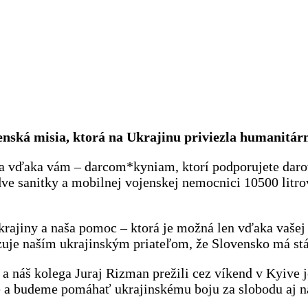
ovenská misia, ktorá na Ukrajinu priviezla humanitá
 vďaka vám – darcom*kyniam, ktorí podporujete darov
e sanitky a mobilnej vojenskej nemocnici 10500 litrov
jiny a naša pomoc – ktorá je možná len vďaka vašej n
azuje naším ukrajinským priateľom, že Slovensko má stá
a náš kolega Juraj Rizman prežili cez víkend v Kyive j
a budeme pomáhať ukrajinskému boju za slobodu aj n