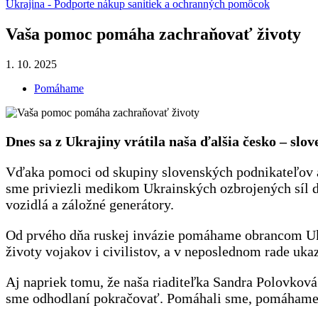
Ukrajina - Podporte nákup sanitiek a ochranných pomôcok
Vaša pomoc pomáha zachraňovať životy
1. 10. 2025
Pomáhame
Dnes sa z Ukrajiny vrátila naša ďalšia česko – sl
Vďaka pomoci od skupiny slovenských podnikateľov a
sme priviezli medikom Ukrainských ozbrojených síl dv
vozidlá a záložné generátory.
Od prvého dňa ruskej invázie pomáhame obrancom Ukra
životy vojakov i civilistov, a v neposlednom rade uk
Aj napriek tomu, že naša riaditeľka Sandra Polovková 
sme odhodlaní pokračovať. Pomáhali sme, pomáhame 