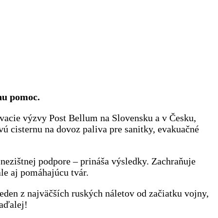
rnu pomoc.
acie výzvy Post Bellum na Slovensku a v Česku,
ú cisternu na dovoz paliva pre sanitky, evakuačné
ezištnej podpore – prináša výsledky. Zachraňuje
le aj pomáhajúcu tvár.
eden z najväčších ruských náletov od začiatku vojny,
aďalej!