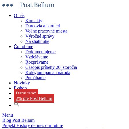
O nás
Kontakty
Darcovia a partneri
Voľné pracovné miesta
Výročné správy
Na stiahnutie
Čo robíme
Dokumentujeme
Vzdelávame
Rozprávame
Časopis príbehy 20. storočia
Kolégium pamäti národa
Pomáhame
Novinky
E-shop
Daruj teraz
2% pre Post Bellum
Menu
Blog Post Bellum
Projekt History defines our future