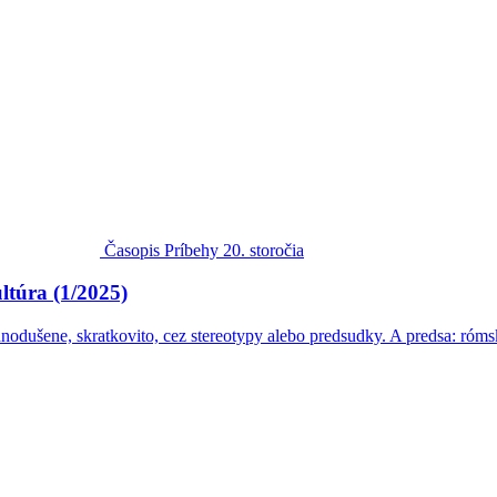
Časopis Príbehy 20. storočia
ltúra (1/2025)
dnodušene, skratkovito, cez stereotypy alebo predsudky. A predsa: róm