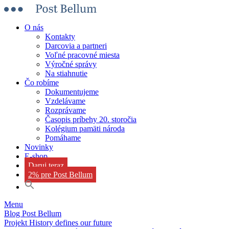
O nás
Kontakty
Darcovia a partneri
Voľné pracovné miesta
Výročné správy
Na stiahnutie
Čo robíme
Dokumentujeme
Vzdelávame
Rozprávame
Časopis príbehy 20. storočia
Kolégium pamäti národa
Pomáhame
Novinky
E-shop
Daruj teraz
2% pre Post Bellum
Menu
Blog Post Bellum
Projekt History defines our future