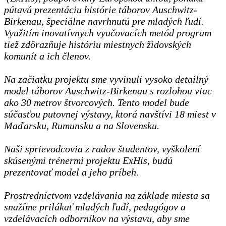
pútavú prezentáciu histórie táborov Auschwitz-
Birkenau, špeciálne navrhnutú pre mladých ľudí.
Využitím inovatívnych vyučovacích metód program
tiež zdôrazňuje históriu miestnych židovských
komunít a ich členov.
Na začiatku projektu sme vyvinuli vysoko detailný
model táborov Auschwitz-Birkenau s rozlohou viac
ako 30 metrov štvorcových. Tento model bude
súčasťou putovnej výstavy, ktorá navštívi 18 miest v
Maďarsku, Rumunsku a na Slovensku.
Naši sprievodcovia z radov študentov, vyškolení
skúsenými trénermi projektu ExHis, budú
prezentovať model a jeho príbeh.
Prostredníctvom vzdelávania na základe miesta sa
snažíme prilákať mladých ľudí, pedagógov a
vzdelávacích odborníkov na výstavu, aby sme