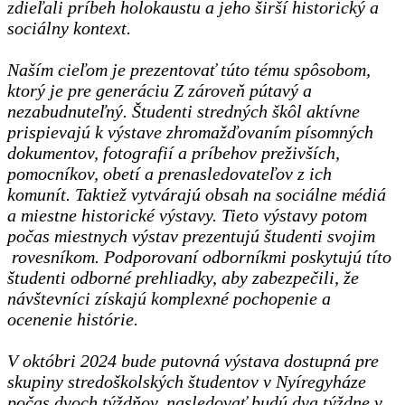
zdieľali príbeh holokaustu a jeho širší historický a
sociálny kontext.
Naším cieľom je prezentovať túto tému spôsobom,
ktorý je pre generáciu Z zároveň pútavý a
nezabudnuteľný. Študenti stredných škôl aktívne
prispievajú k výstave zhromažďovaním písomných
dokumentov, fotografií a príbehov preživších,
pomocníkov, obetí a prenasledovateľov z ich
komunít. Taktiež vytvárajú obsah na sociálne médiá
a miestne historické výstavy. Tieto výstavy potom
počas miestnych výstav prezentujú študenti svojim
rovesníkom. Podporovaní odborníkmi poskytujú títo
študenti odborné prehliadky, aby zabezpečili, že
návštevníci získajú komplexné pochopenie a
ocenenie histórie.
V októbri 2024 bude putovná výstava dostupná pre
skupiny stredoškolských študentov v Nyíregyháze
počas dvoch týždňov, nasledovať budú dva týždne v