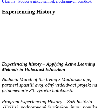
Ukrajina - Podporte nákup sanitiek a ochranných pomôcok
Experiencing History
Experiencing history – Applying Active Learning
Methods in Holocaust Education
Nadácia March of the living z Maďarska a jej
partneri spustili dvojročný vzdelávací projekt na
pripomenutie 80. výročia holokaustu.
Program Experiencing History – Zaži históriu
(ExHis), podporovaný Európskou úniou, ponúka