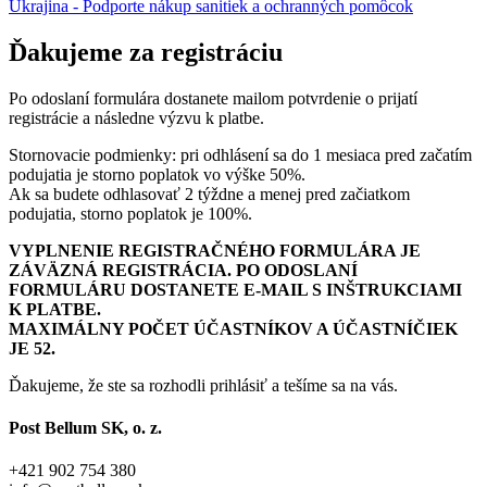
Ukrajina - Podporte nákup sanitiek a ochranných pomôcok
Ďakujeme za registráciu
Po odoslaní formulára dostanete mailom potvrdenie o prijatí
registrácie a následne výzvu k platbe.
Stornovacie podmienky: pri odhlásení sa do 1 mesiaca pred začatím
podujatia je storno poplatok vo výške 50%.
Ak sa budete odhlasovať 2 týždne a menej pred začiatkom
podujatia, storno poplatok je 100%.
VYPLNENIE REGISTRAČNÉHO FORMULÁRA JE
ZÁVÄZNÁ REGISTRÁCIA. PO ODOSLANÍ
FORMULÁRU DOSTANETE E-MAIL S INŠTRUKCIAMI
K PLATBE.
MAXIMÁLNY POČET ÚČASTNÍKOV A ÚČASTNÍČIEK
JE 52.
Ďakujeme, že ste sa rozhodli prihlásiť a tešíme sa na vás.
Post Bellum SK, o. z.
+421 902 754 380