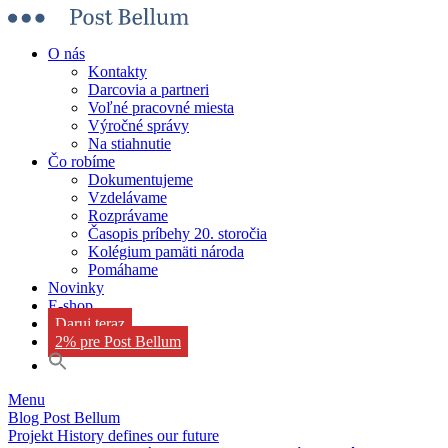
O nás
Kontakty
Darcovia a partneri
Voľné pracovné miesta
Výročné správy
Na stiahnutie
Čo robíme
Dokumentujeme
Vzdelávame
Rozprávame
Časopis príbehy 20. storočia
Kolégium pamäti národa
Pomáhame
Novinky
E-shop
Daruj teraz
2% pre Post Bellum
Menu
Blog Post Bellum
Projekt History defines our future