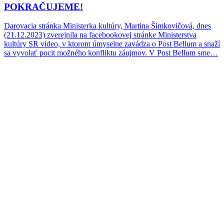
POKRAČUJEME!
Darovacia stránka Ministerka kultúry, Martina Šimkovičová, dnes
(21.12.2023) zverejnila na facebookovej stránke Ministerstva
kultúry SR video, v ktorom úmyselne zavádza o Post Bellum a snaží
sa vyvolať pocit možného konfliktu záujmov. V Post Bellum sme…