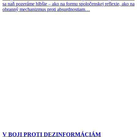
sa naň pozeráme hlbšie – ako na formu spoločenskej reflexie, ako na
obranný mechanizmus proti absurdnostiam…
V BOJI PROTI DEZINFORMÁCIÁM