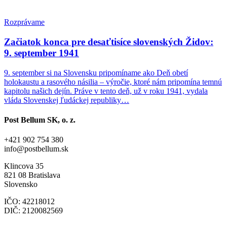
Rozprávame
Začiatok konca pre desaťtisíce slovenských Židov:
9. september 1941
9. september si na Slovensku pripomíname ako Deň obetí
holokaustu a rasového násilia – výročie, ktoré nám pripomína temnú
kapitolu našich dejín. Práve v tento deň, už v roku 1941, vydala
vláda Slovenskej ľudáckej republiky…
Post Bellum SK, o. z.
+421 902 754 380
info@postbellum.sk
Klincova 35
821 08 Bratislava
Slovensko
IČO: 42218012
DIČ: 2120082569