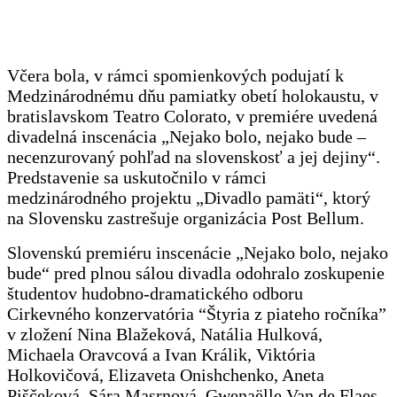
Včera bola, v rámci spomienkových podujatí k
Medzinárodnému dňu pamiatky obetí holokaustu, v
bratislavskom Teatro Colorato, v premiére uvedená
divadelná inscenácia „Nejako bolo, nejako bude –
necenzurovaný pohľad na slovenskosť a jej dejiny“.
Predstavenie sa uskutočnilo v rámci
medzinárodného projektu „Divadlo pamäti“, ktorý
na Slovensku zastrešuje organizácia Post Bellum.
Slovenskú premiéru inscenácie „Nejako bolo, nejako
bude“ pred plnou
sálou divadla odohralo zoskupenie
študentov hudobno-dramatického odboru
Cirkevného konzervatória “Štyria z piateho ročníka”
v zložení Nina Blažeková, Natália Hulková,
Michaela Oravcová a Ivan Králik, Viktória
Holkovičová, Elizaveta Onishchenko, Aneta
Piščeková, Sára Masrnová, Gwenaëlle Van de Flaes,