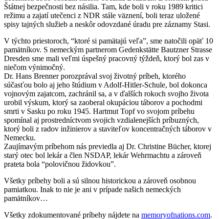
Štátnej bezpečnosti bez násilia. Tam, kde boli v roku 1989 kritici
režimu a zajatí utečenci z NDR stále väznení, boli teraz uložené
spisy tajných služieb a neskôr odovzdané úradu pre záznamy Stasi.
V týchto priestoroch, “ktoré si pamätajú veľa”, sme natočili opäť 10
pamätníkov. S nemeckým partnerom Gedenkstätte Bautzner Strasse
Dresden sme mali veľmi úspešný pracovný týždeň, ktorý bol zas v
niečom výnimočný.
Dr. Hans Brenner porozprával svoj životný príbeh, ktorého
súčasťou bolo aj jeho štúdium v Adolf-Hitler-Schule, bol dokonca
vojnovým zajatcom, zachránil sa, a v ďalších rokoch svojho života
urobil výskum, ktorý sa zaoberal okupáciou táborov a pochodmi
smrti v Sasku po roku 1945. Hartmut Topf vo svojom príbehu
spomínal aj prostredníctvom svojich vzdialenejších príbuzných,
ktorý boli z radov inžinierov a staviteľov koncentračných táborov v
Nemecku.
Zaujímavým príbehom nás previedla aj Dr. Christine Bücher, ktorej
starý otec bol lekár a člen NSDAP, lekár Wehrmachtu a zároveň
prateta bola “polovičnou židovkou”.
Všetky príbehy boli a sú silnou historickou a zároveň osobnou
pamiatkou. Inak to nie je ani v prípade našich nemeckých
pamätníkov…
Všetky zdokumentované príbehy nájdete na
memoryofnations.com
.