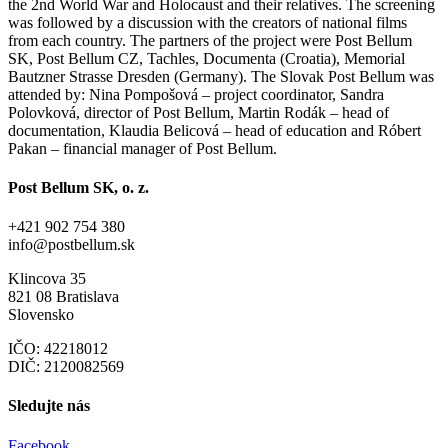
the 2nd World War and Holocaust and their relatives. The screening
was followed by a discussion with the creators of national films
from each country. The partners of the project were Post Bellum
SK, Post Bellum CZ, Tachles, Documenta (Croatia), Memorial
Bautzner Strasse Dresden (Germany). The Slovak Post Bellum was
attended by: Nina Pompošová – project coordinator, Sandra
Polovková, director of Post Bellum, Martin Rodák – head of
documentation, Klaudia Belicová – head of education and Róbert
Pakan – financial manager of Post Bellum.
Post Bellum SK, o. z.
+421 902 754 380
info@postbellum.sk
Klincova 35
821 08 Bratislava
Slovensko
IČO: 42218012
DIČ: 2120082569
Sledujte nás
Facebook