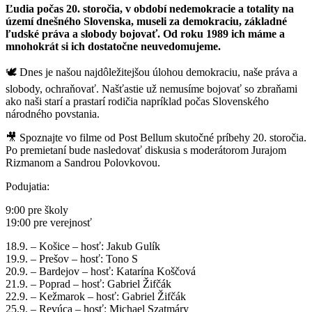
Ľudia počas 20. storočia, v období nedemokracie a totality na
území dnešného Slovenska, museli za demokraciu, základné
ľudské práva a slobody bojovať. Od roku 1989 ich máme a
mnohokrát si ich dostatočne neuvedomujeme.
🕊️ Dnes je našou najdôležitejšou úlohou demokraciu, naše práva a
slobody, ochraňovať. Našťastie už nemusíme bojovať so zbraňami
ako naši starí a prastarí rodičia napríklad počas Slovenského
národného povstania.
🎥 Spoznajte vo filme od Post Bellum skutočné príbehy 20. storočia.
Po premietaní bude nasledovať diskusia s moderátorom Jurajom
Rizmanom a Sandrou Polovkovou.
Podujatia:
9:00 pre školy
19:00 pre verejnosť
18.9. – Košice – hosť: Jakub Gulík
19.9. – Prešov – hosť: Tono S
20.9. – Bardejov – hosť: Katarína Koščová
21.9. – Poprad – hosť: Gabriel Žifčák
22.9. – Kežmarok – hosť: Gabriel Žifčák
25.9. – Revúca – hosť: Michael Szatmáry