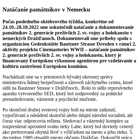
Natáčanie pamätníkov v Nemecku
Počas posledného októbrového týždňa, konkrétne od
24.10.-28.10.2022 sme uskutočnili natáčanie a dokumentovanie
pamätníkov 2. generácie preživších 2. sv. vojny a holokaustu v
nemeckých Drážďanoch. Dokumentovali sme príbehy spolu s
organizáciou Gedenkstätte Bautzner Strasse Dresden v rámci 2.
aktivity projektu Cinemastories WWII – natáčanie pamätníkov
2. generácie preživších 2. sv. vojny a holokaustu, ktorý je
financovaný Európskou výkonnou agentúrou pre vzdelávanie a
kultúru zastrešenú Európskou komisiou.
Nachádzali sme sa v priestoroch bývalej okresnej správy
ministerstva štátnej bezpečnosti a zároveň záchytného centra, ktoré
sídli na Bautzner Strasse v Drážďnoch.. Bolo to sídlo represívneho
aparátu vytvoreného SED, ktorý bol zodpovedný za politické
prenasledovanie, väznenie a psychické mučenie.
Po skončení druhej svetovej vojny boli na mieste zatknutí,
vypočúvaní a odsúdení skutoční alebo údajní národní socialisti, ale
čoraz viac odporcovia režimu. Sledovací a väzenský komplex sa
rozprestieral uprostred svahu rieky Labe, ktorý bol dovtedy cenený
ako preferovaná obytná štvrť s výhľadom na mesto a jeho rieku. 5.
decembra 1989 obsadili miesto občania Drážďan. Dokončili prácu