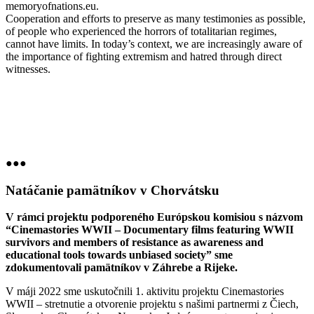
memoryofnations.eu.
Cooperation and efforts to preserve as many testimonies as possible,
of people who experienced the horrors of totalitarian regimes,
cannot have limits. In today’s context, we are increasingly aware of
the importance of fighting extremism and hatred through direct
witnesses.
●●●
Natáčanie pamätníkov v Chorvátsku
V rámci projektu podporeného Európskou komisiou s názvom
“Cinemastories WWII – Documentary films featuring WWII
survivors and members of resistance as awareness and
educational tools towards unbiased society” sme
zdokumentovali pamätníkov v Záhrebe a Rijeke.
V máji 2022 sme uskutočnili 1. aktivitu projektu Cinemastories
WWII – stretnutie a otvorenie projektu s našimi partnermi z Čiech,