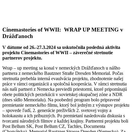
Cinemastories of WWII: WRAP UP MEETING v
Drážďanoch
V dátume od 26.-27.3.2024 sa uskutočnila posledná aktivita
projektu Cinemastories of WWII – záverečné stretnutie
partnerov projektu.
Wrap – up meeting sa konal v nemeckých Drážďanoch u nášho
partnera z nemeckého Bautzner Straße Dresden Memorial. Počas
stretnutia prebehla interná evaulvácia projektu, zhodnotenie našej
práce v rámci organizácii a spoločná kooperácia. V rámci stretnutia
nás naši partneri z Nemecka previedli priestormi, ktoré pripomínajú
obete politických perzekúcii v sovietskej okupačnej zóne a NDR
(dnes sídlo Memorialu). Na poobedný program bolo pripravené
premietanie nemeckého filmu, ktorý bol jedným z výstupov projektu
– spovede ľudí, 2. generácie preživších 2. svetovej vojny a
holokaustu a ich príbuzných. Po premietaní nasledovala diskusia s
tvorcami národných filmov z každej krajiny. Partnermi projektu boli
Post Bellum SK, Post Bellum CZ, Tachles, Documenta
(Chorvátsko), Memorial Bautzner Strasse Dresden (Nemecko). Za