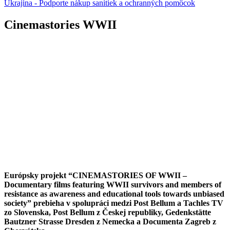
Ukrajina - Podporte nákup sanitiek a ochranných pomôcok
Cinemastories WWII
Európsky projekt “CINEMASTORIES OF WWII –
Documentary films featuring WWII survivors and members of
resistance as awareness and educational tools towards unbiased
society” prebieha v spolupráci medzi Post Bellum a Tachles TV
zo Slovenska, Post Bellum z Českej republiky, Gedenkstätte
Bautzner Strasse Dresden z Nemecka a Documenta Zagreb z