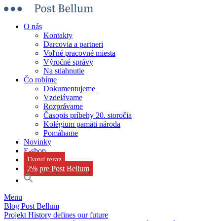
O nás
Kontakty
Darcovia a partneri
Voľné pracovné miesta
Výročné správy
Na stiahnutie
Čo robíme
Dokumentujeme
Vzdelávame
Rozprávame
Časopis príbehy 20. storočia
Kolégium pamäti národa
Pomáhame
Novinky
E-shop
Daruj teraz
2% pre Post Bellum
Menu
Blog Post Bellum
Projekt History defines our future