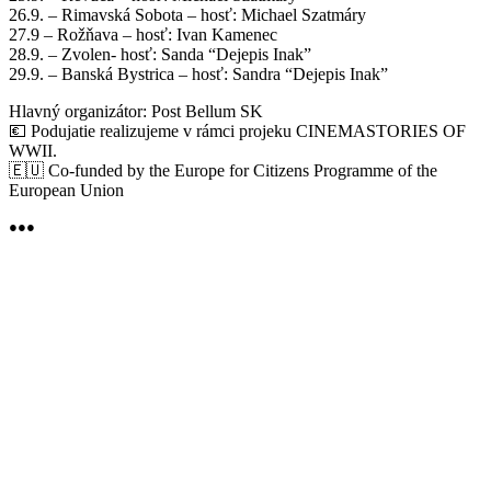
26.9. – Rimavská Sobota – hosť: Michael Szatmáry
27.9 – Rožňava – hosť: Ivan Kamenec
28.9. – Zvolen- hosť: Sanda “Dejepis Inak”
29.9. – Banská Bystrica – hosť: Sandra “Dejepis Inak”
Hlavný organizátor: Post Bellum SK
💶 Podujatie realizujeme v rámci projeku CINEMASTORIES OF
WWII.
🇪🇺 Co-funded by the Europe for Citizens Programme of the
European Union
●●●