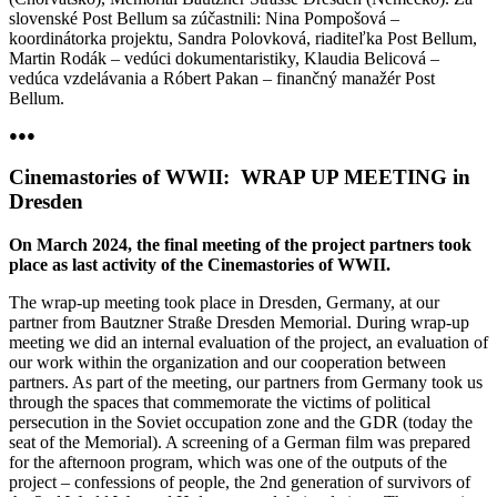
slovenské Post Bellum sa zúčastnili: Nina Pompošová –
koordinátorka projektu, Sandra Polovková, riaditeľka Post Bellum,
Martin Rodák – vedúci dokumentaristiky, Klaudia Belicová –
vedúca vzdelávania a Róbert Pakan – finančný manažér Post
Bellum.
●●●
Cinemastories of WWII: WRAP UP MEETING in
Dresden
On March 2024, the final meeting of the project partners took
place as last activity of the Cinemastories of WWII.
The wrap-up meeting took place in Dresden, Germany, at our
partner from Bautzner Straße Dresden Memorial. During wrap-up
meeting we did an internal evaluation of the project, an evaluation of
our work within the organization and our cooperation between
partners. As part of the meeting, our partners from Germany took us
through the spaces that commemorate the victims of political
persecution in the Soviet occupation zone and the GDR (today the
seat of the Memorial). A screening of a German film was prepared
for the afternoon program, which was one of the outputs of the
project – confessions of people, the 2nd generation of survivors of