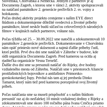
Slovenska, Chorvátska a Nemecka. Jedným z partnerov je aj
Documenta Zagreb, s ktorou sme v rámci 2. aktivity spolupracovali
na natáčaní pamätníkov 2. generácie preživších 2. sv. vojny a
holokaustu.
Počas druhej aktivity projektu cestujeme s našim EYE direct
štúdiom a dokumentujeme dôležité svedectvá a životné príbehy
pamätníkov, ktoré neskôr budú súčasťou celovečerných národných
filmov v krajinách našich partnerov, vrátane nás.
Počas týždňa od 25. – 30.09.2022 sme natočili a zdokumentovali 10
pamätníkov 2.generácie preživších. Dokumentovanie v Chorvátsku
nám opäť prinieslo nové skúsenosti a najmä ďalšie príbehy ľudí,
ktorí prežili. Prvé dva dni sme natáčali v Záhrebe v budove, kde
sídli organizácia Documenta Zagreb. Pred kamerou sa ocitla aj
riaditeľka organizácie Vesna Terselič.
Ďalšie dva dni sme sa presunuli natáčať do Rijeky, dve hodiny
vzdialeného mesta od Záhrebu. Natáčali sme v priestoroch Aliancie
protifašistických bojovníkov a antifašistov Primorsko-
gorskokotarskej župy. Privítal nás tam aj jej predseda Dinko
Tamarut, ktorý nám tiež pred kamerou porozprával svoj životný
príbeh.
Počas natáčania sme sa museli prispôsobiť a s našim štúdiom
presunúť raz aj do neďalekej 10 minút vzdialenej dediny z Rijeky a
zdokumentovali sme skoro 100 ročného pána Ivana Crnčica priamo