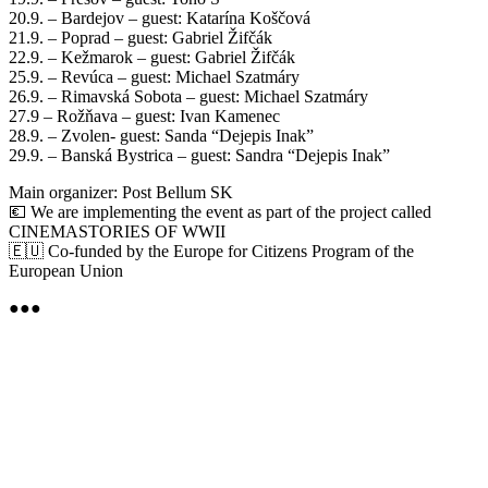
20.9. – Bardejov – guest: Katarína Koščová
21.9. – Poprad – guest: Gabriel Žifčák
22.9. – Kežmarok – guest: Gabriel Žifčák
25.9. – Revúca – guest: Michael Szatmáry
26.9. – Rimavská Sobota – guest: Michael Szatmáry
27.9 – Rožňava – guest: Ivan Kamenec
28.9. – Zvolen- guest: Sanda “Dejepis Inak”
29.9. – Banská Bystrica – guest: Sandra “Dejepis Inak”
Main organizer: Post Bellum SK
💶 We are implementing the event as part of the project called
CINEMASTORIES OF WWII
🇪🇺 Co-funded by the Europe for Citizens Program of the
European Union
●●●