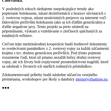
Chorvátska.
V posledných rokoch sledujeme znepokojujúce trendy ako
popieranie holokaustu, nárast dezinformácií a hoaxov súvisiacich s
2. svetovou vojnou, nárast nenávistných prejavov na internete voči
židovským preživším holokaustu (ako aj ich ďalším generáciám) a
ďalšie negatívne javy. Tento projekt sa preto sústredí na
pripomínanie, výskum a vzdelávanie o zločinoch spáchaných za
totalitných režimov.
Cieľom tejto medzinárodnej kooperácie budú hodinové dokumenty
so svedectvami pamätníkov z 2. svetovej vojny za každú zúčastnenú
krajinu s tzv. druhou generáciou preživších. Pod týmto pojmom
rozumieme ľudí, ktorí už priamo nezažili hrôzy druhej svetovej
vojny, ale ich životy boli ovplyvnené prostredníctvom tragédií, ktoré
sa odohrali v životoch ich starších rodinných príslušníkov.
Zdokumentované príbehy budú následne súčasťou verejného
premietania, workshopov pre školy a databázy
memoryofnations.eu
.
●●●