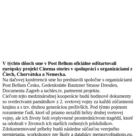
V týchto dňoch sme v Post Bellum oficiálne odštartovali
európsky projekt Cinema stories v spolupráci s organizáciami z
Čiech, Chorvátska a Nemecka.
Na tlačovej konferencii sme ho predstavili spoločne s organizáciami
Post Bellum Česko, Gedenkstätte Bautzner Strasse Dresden,
Documenta Zagreb a tachles.tv, partnermi projektu.
Cieľom tejto medzinárodnej kooperácie budú hodinové dokumenty
so svedectvami pamätníkov z 2. svetovej vojny za každú zúčastnenú
krajinu a s tzv. druhou generáciou preživších. Pod týmto pojmom
rozumieme ľudí, ktorí už priamo nezažili hrôzy druhej svetovej
vojny, ale ich životy boli ovplyvnené prostredníctvom tragédií, ktoré
sa odohrali v životoch ich starších rodinných príslušníkov.
Zdokumentované príbehy budú následne súčasťou verejného
premietania, workshopov pre školy a databázy memoryofnations.eu.