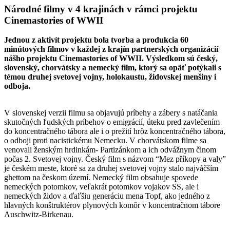
Národné filmy v 4 krajinách v rámci projektu
Cinemastories of WWII
Jednou z aktivít projektu bola tvorba a produkcia 60
minútových filmov v každej z krajín partnerských organizácií
nášho projektu Cinemastories of WWII. Výsledkom sú český,
slovenský, chorvátsky a nemecký film, ktorý sa opäť potýkali s
témou druhej svetovej vojny, holokaustu, židovskej menšiny i
odboja.
V slovenskej verzii filmu sa objavujú príbehy a zábery s natáčania
skutočných ľudských príbehov o emigrácií, úteku pred zavlečením
do koncentračného tábora ale i o prežití hrôz koncentračného tábora,
o odboji proti nacistickému Nemecku. V chorvátskom filme sa
venovali ženským hrdinkám- Partizánkom a ich odvážnym činom
počas 2. Svetovej vojny. Český film s názvom “Mez příkopy a valy”
je českém meste, ktoré sa za druhej svetovej vojny stalo najváčším
ghettom na českom území. Nemecký film obsahuje spovede
nemeckých potomkov, veľakrát potomkov vojakov SS, ale i
nemeckých židov a ďaľšiu generáciu mena Topf, ako jedného z
hlavných konštruktérov plynových komôr v koncentračnom tábore
Auschwitz-Birkenau.