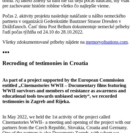
doma. Aj takéto zmeny sa nám nie raz dejú počas natáčaní, my však
pre zachovanie histórie robíme všetko čo najlepšie vieme.
Počas 2. aktivity projektu nasleduje natáčanie u nášho nemeckého
partnera v organizácii Gedenkstätte Bautzner Strasse Dresden v
Drážďanoch. Časť tímu Post Bellum dokumentuje nemecké príbehy
ľudí počas týždňa od 24.10 do 28.10.2022.
Všetky zdokumentované príbehy nájdete na
memoryofnations.com
.
●●●
Recroding of testimonies in Croatia
As part of a project supported by the European Commission
entitled „Cinemastories WWII – Documentary films featuring
WWII survivors and members of resistance as awareness and
educational tools towards unbiased society“, we recorded
testimonies in Zagreb and Rijeka.
In May 2022, we held the 1st activity of the project called
Cinemastories WWII– a meeting and opening of the project with our
partners from the Czech Republic, Slovakia, Croatia and Germany.
One of the partners is also Documenta Zagreb, with whom we