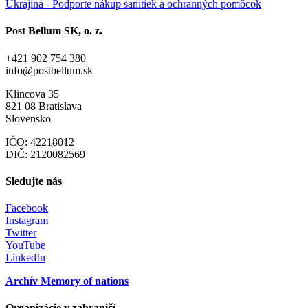
Ukrajina - Podporte nákup sanitiek a ochranných pomôcok
Post Bellum SK, o. z.
+421 902 754 380
info@postbellum.sk
Klincova 35
821 08 Bratislava
Slovensko
IČO: 42218012
DIČ: 2120082569
Sledujte nás
Facebook
Instagram
Twitter
YouTube
LinkedIn
Archív Memory of nations
Organizácie v zahraničí