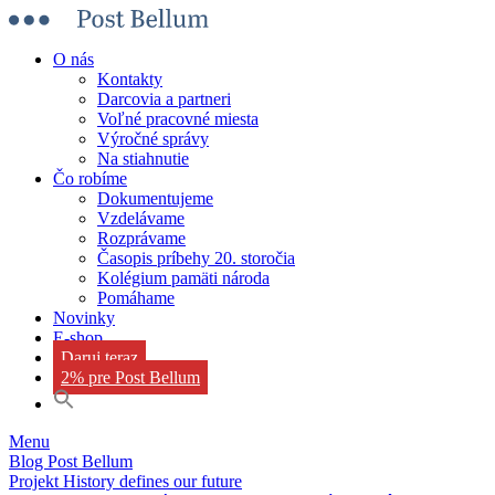
O nás
Kontakty
Darcovia a partneri
Voľné pracovné miesta
Výročné správy
Na stiahnutie
Čo robíme
Dokumentujeme
Vzdelávame
Rozprávame
Časopis príbehy 20. storočia
Kolégium pamäti národa
Pomáhame
Novinky
E-shop
Daruj teraz
2% pre Post Bellum
Menu
Blog Post Bellum
Projekt History defines our future